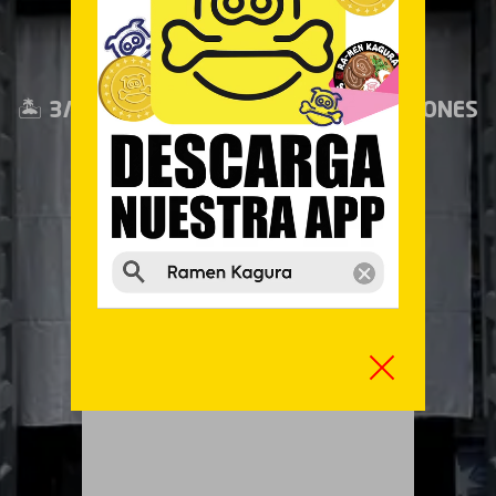
13:00 – 16:00 ● 20:30 – 23:30
🏝️
3/08 – 17/08: CERRADO POR VACACIONES
Información y reservas:
915 483 606