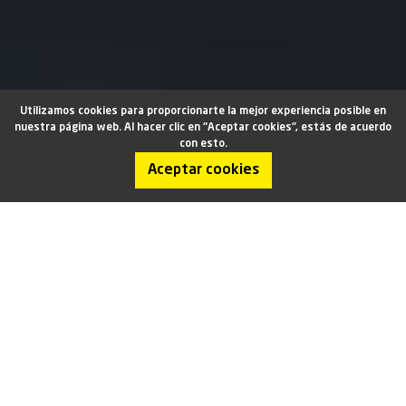
Utilizamos cookies para proporcionarte la mejor experiencia posible en
nuestra página web. Al hacer clic en “Aceptar cookies”, estás de acuerdo
con esto.
SOMOS
Aceptar cookies
Caldo casero, cocido a fuego lento durante
horas.