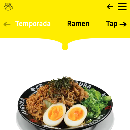
Navigated to CARTA - Ramen Kagura
Temporada
Ramen
Tapas