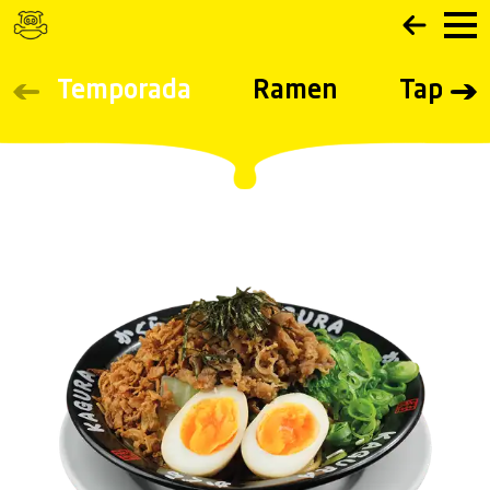
Navigated to CARTA - Ramen Kagura
Temporada
Ramen
Tapas