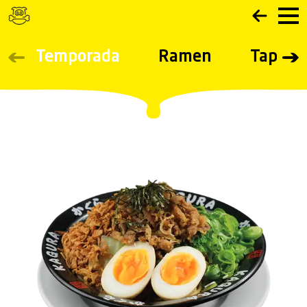
Navigated to CARTA - Ramen Kagura
Temporada
Ramen
Tapas