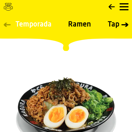
Navigated to CARTA - Ramen Kagura
Temporada
Ramen
Tapas